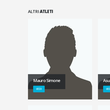
ALTRI
ATLETI
Mauro Simone
Asu
VEDI
VE