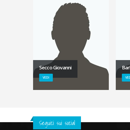
Secco Giovanni
Bar
VEDI
VE
Seguici sui social