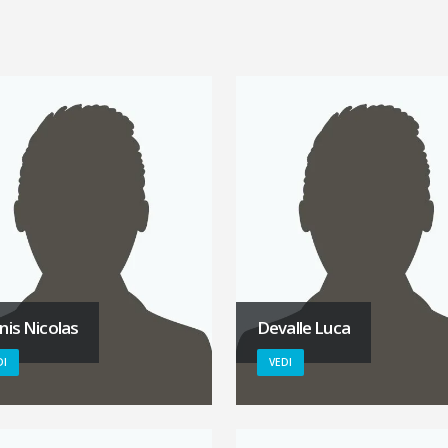
nis Nicolas
Devalle Luca
DI
VEDI