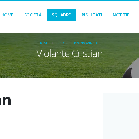
HOME
SOCIETÀ
SQUADRE
RISULTATI
NOTIZIE
HOME
JUNIORES U19 PROVINCIALI
Violante Cristian
an