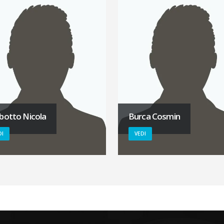
botto Nicola
Burca Cosmin
DI
VEDI