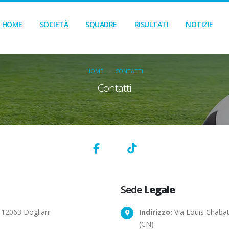
HOME
SOCIETÀ
SQUADRE
RISULTATI
NOTIZIE
HOME
CONTATTI
Contatti
Sede
Legale
 12063 Dogliani
Indirizzo:
Via Louis Chabat
(CN)