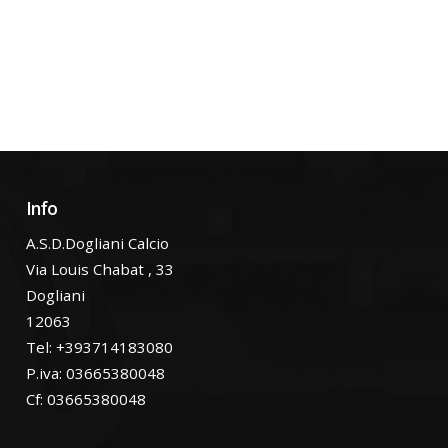
Info
A.S.D.Dogliani Calcio
Via Louis Chabat , 33
Dogliani
12063
Tel: +393714183080
P.iva: 03665380048
Cf: 03665380048