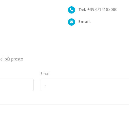
Tel:
+393714183080
Email:
al più presto
Email