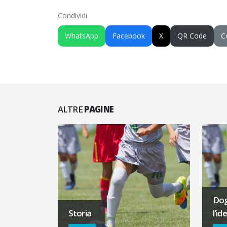
Condividi
WhatsApp
Facebook
X
QR Code
C
ALTRE
PAGINE
Dogl
Storia
l'i