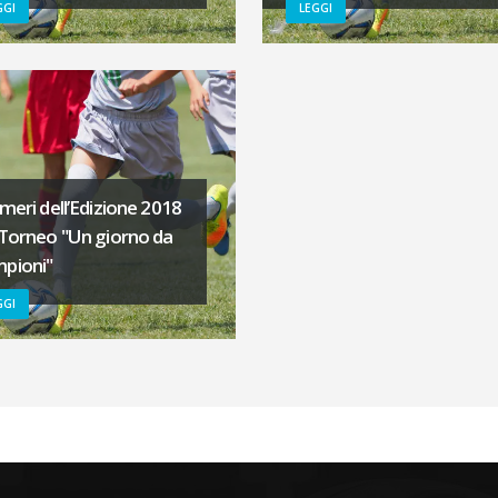
GGI
LEGGI
umeri dell’Edizione 2018
 Torneo "Un giorno da
pioni"
GGI