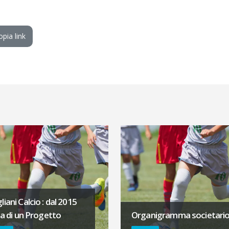
opia link
iani Calcio : dal 2015
dea di un Progetto
Organigramma societari