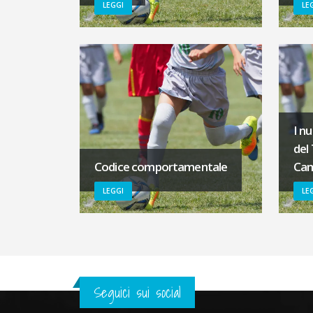
LEGGI
LE
I n
del
Codice comportamentale
Cam
LEGGI
LE
Seguici sui social