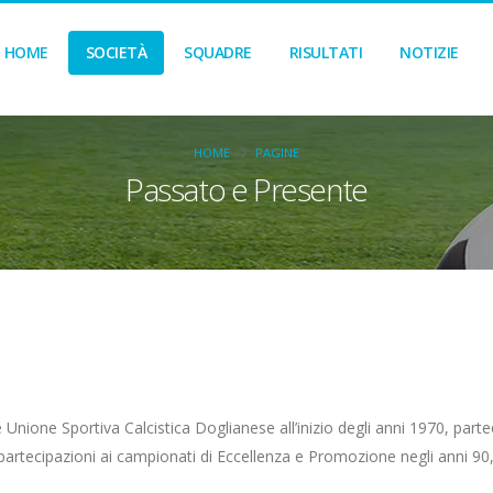
HOME
SOCIETÀ
SQUADRE
RISULTATI
NOTIZIE
HOME
PAGINE
Passato e Presente
nione Sportiva Calcistica Doglianese all’inizio degli anni 1970, partec
ne partecipazioni ai campionati di Eccellenza e Promozione negli anni 9